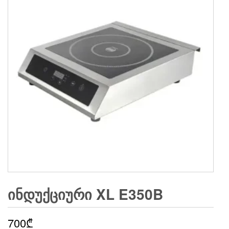
ᲘᲜᲓᲣᲥᲪᲘᲣᲠᲘ XL E350B
700
₾