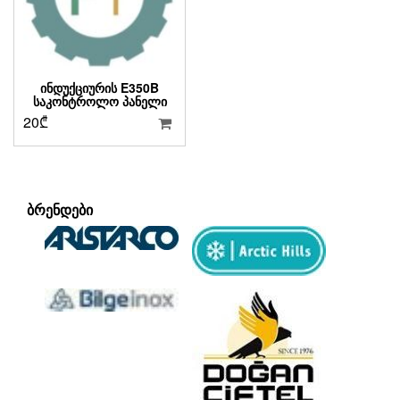
ᲘᲜᲓᲣᲥᲪᲘᲣᲠᲘᲡ E350B
ᲡᲐᲙᲝᲜᲢᲠᲝᲚᲝ ᲞᲐᲜᲔᲚᲘ
20
₾
ᲑᲠᲔᲜᲓᲔᲑᲘ