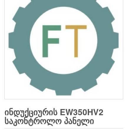
ᲘᲜᲓᲣᲥᲪᲘᲣᲠᲘᲡ EW350HV2
ᲡᲐᲙᲝᲜᲢᲠᲝᲚᲝ ᲞᲐᲜᲔᲚᲘ