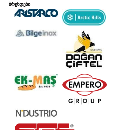
ᲑᲠᲔᲜᲓᲔᲑᲘ