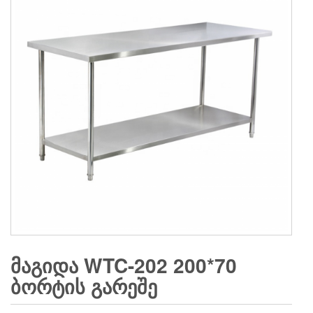
ᲛᲐᲒᲘᲓᲐ WTC-202 200*70
ᲑᲝᲠᲢᲘᲡ ᲒᲐᲠᲔᲨᲔ