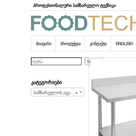
Skip
პროფესიონალური სამზარეულო ტექნიკა
to
the
content
ᲛᲗᲐᲕᲐᲠᲘ
ᲞᲠᲝᲓᲣᲥᲪᲘᲐ
ᲙᲝᲜᲢᲐᲥᲢᲘ
ENGLISH
ძებნა
Search
ᲙᲐᲢᲔᲒᲝᲠᲘᲔᲑᲘ
სამზარეულოს ავეჯი (149)
×