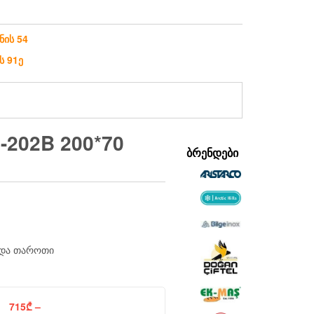
ნის 54
ს 91ე
-202B 200*70
ᲑᲠᲔᲜᲓᲔᲑᲘ
იდა თაროთი
715
₾
–