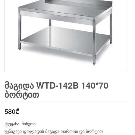
ᲛᲐᲒᲘᲓᲐ WTD-142B 140*70
ᲑᲝᲠᲢᲘᲗ
580
₾
ქვეყანა: ჩინეთი
უჟნაგავი ფოლადის მაგიდა თაროთი და ბორტით