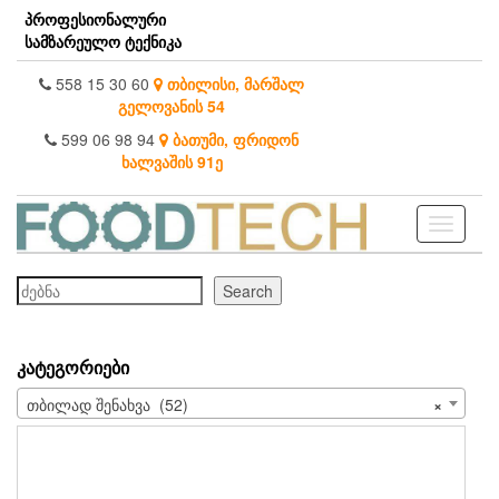
Skip
პროფესიონალური
to
სამზარეულო ტექნიკა
the
content
558 15 30 60
თბილისი, მარშალ
გელოვანის 54
599 06 98 94
ბათუმი, ფრიდონ
ხალვაშის 91ე
Toggle
navigati
ძებნა
Search
ᲙᲐᲢᲔᲒᲝᲠᲘᲔᲑᲘ
თბილად შენახვა (52)
×