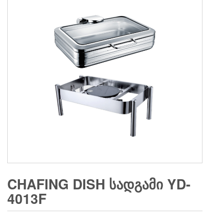
CHAFING DISH ᲡᲐᲓᲒᲐᲛᲘ YD-
4013F