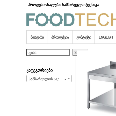
Skip
პროფესიონალური სამზარეულო ტექნიკა
to
the
content
ᲛᲗᲐᲕᲐᲠᲘ
ᲞᲠᲝᲓᲣᲥᲪᲘᲐ
ᲙᲝᲜᲢᲐᲥᲢᲘ
ENGLISH
ძებნა
Search
ᲙᲐᲢᲔᲒᲝᲠᲘᲔᲑᲘ
სამზარეულოს ავეჯი (149)
×