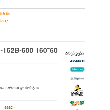
ნის 54
ს 91ე
-162B-600 160*60
ᲑᲠᲔᲜᲓᲔᲑᲘ
იდა თაროთი და ბორტით
595
₾
–