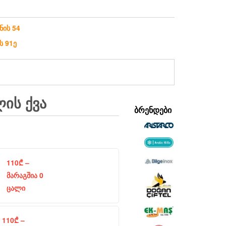
ნის 54
ს 91ე
ᲚᲘᲡ ᲥᲕᲐ
ᲑᲠᲔᲜᲓᲔᲑᲘ
110
₾
–
მარაგშია 0
ცალი
110
₾
–