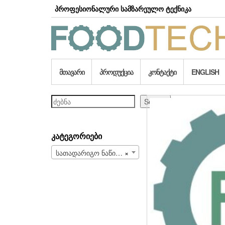
Skip
პროფესიონალური სამზარეულო ტექნიკა
to
the
content
ᲛᲗᲐᲕᲐᲠᲘ
ᲞᲠᲝᲓᲣᲥᲪᲘᲐ
ᲙᲝᲜᲢᲐᲥᲢᲘ
ENGLISH
ძებნა
Search
ᲙᲐᲢᲔᲒᲝᲠᲘᲔᲑᲘ
სათადარიგო ნაწილები და სახარჯი მასალები (708)
×