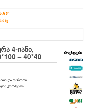
ნის 54
ს 91ე
ᲠᲐ 4-ᲘᲐᲜᲘ,
ᲑᲠᲔᲜᲓᲔᲑᲘ
*100 – 40*40
რითა და თაროთი
დის კორპუსით