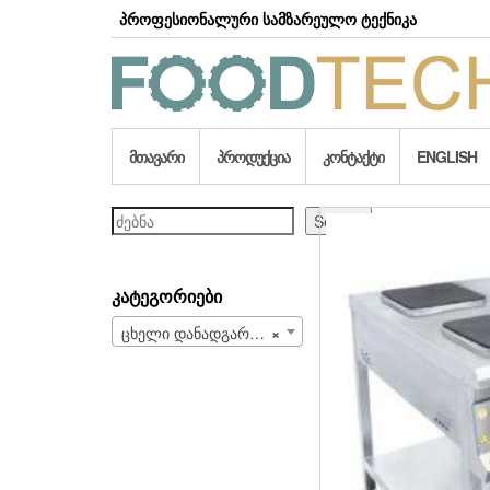
Skip
პროფესიონალური სამზარეულო ტექნიკა
to
the
content
ᲛᲗᲐᲕᲐᲠᲘ
ᲞᲠᲝᲓᲣᲥᲪᲘᲐ
ᲙᲝᲜᲢᲐᲥᲢᲘ
ENGLISH
ძებნა
Search
ᲙᲐᲢᲔᲒᲝᲠᲘᲔᲑᲘ
ცხელი დანადგარები (106)
×