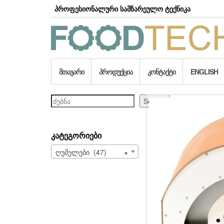
Skip
პროფესიონალური სამზარეულო ტექნიკა
to
the
content
ᲛᲗᲐᲕᲐᲠᲘ
ᲞᲠᲝᲓᲣᲥᲪᲘᲐ
ᲙᲝᲜᲢᲐᲥᲢᲘ
ENGLISH
ძებნა
Search
ᲙᲐᲢᲔᲒᲝᲠᲘᲔᲑᲘ
ღუმელები (47)
×