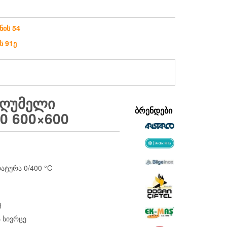
ნის 54
ს 91ე
Ს ᲦᲣᲛᲔᲚᲘ
ᲑᲠᲔᲜᲓᲔᲑᲘ
0 600×600
ატურა 0/400 °C
მ
ა სივრცე