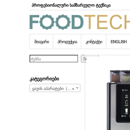
Skip
პროფესიონალური სამზარეულო ტექნიკა
to
the
content
ᲛᲗᲐᲕᲐᲠᲘ
ᲞᲠᲝᲓᲣᲥᲪᲘᲐ
ᲙᲝᲜᲢᲐᲥᲢᲘ
ENGLISH
ძებნა
Search
ᲙᲐᲢᲔᲒᲝᲠᲘᲔᲑᲘ
ყავის აპარატები (23)
×