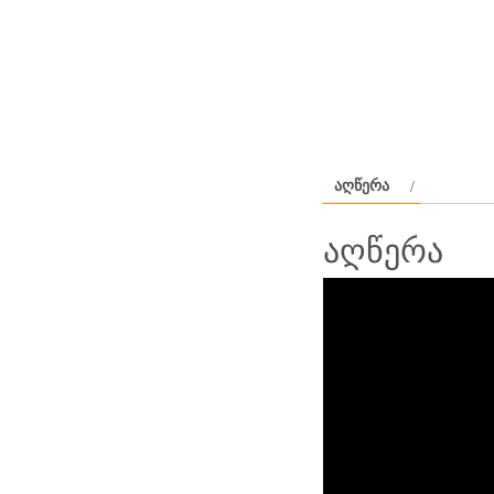
ᲐᲦᲬᲔᲠᲐ
აღწერა