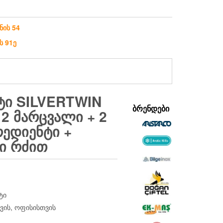
ნის 54
ს 91ე
ᲐᲢᲘ SILVERTWIN
ᲑᲠᲔᲜᲓᲔᲑᲘ
 2 ᲛᲐᲠᲪᲕᲐᲚᲘ + 2
ᲠᲔᲓᲘᲔᲜᲢᲘ +
Ი ᲠᲫᲘᲗ
ტი
ვის, ოფისისთვის