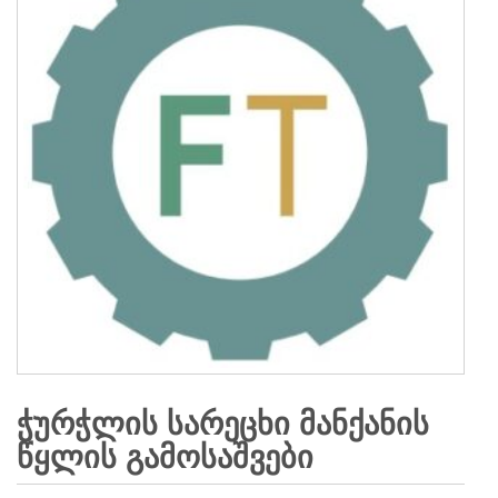
ᲭᲣᲠᲭᲚᲘᲡ ᲡᲐᲠᲔᲪᲮᲘ ᲛᲐᲜᲥᲐᲜᲘᲡ
ᲬᲧᲚᲘᲡ ᲒᲐᲛᲝᲡᲐᲨᲕᲔᲑᲘ