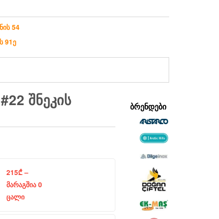
ნის 54
ს 91ე
#22 ᲨᲜᲔᲙᲘᲡ
ᲑᲠᲔᲜᲓᲔᲑᲘ
215
₾
–
მარაგშია 0
ცალი