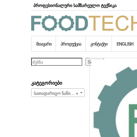
Skip
პროფესიონალური სამზარეულო ტექნიკა
to
the
content
ᲛᲗᲐᲕᲐᲠᲘ
ᲞᲠᲝᲓᲣᲥᲪᲘᲐ
ᲙᲝᲜᲢᲐᲥᲢᲘ
ENGLISH
ძებნა
Search
ᲙᲐᲢᲔᲒᲝᲠᲘᲔᲑᲘ
სათადარიგო ნაწილები და სახარჯი მასალები (708)
×