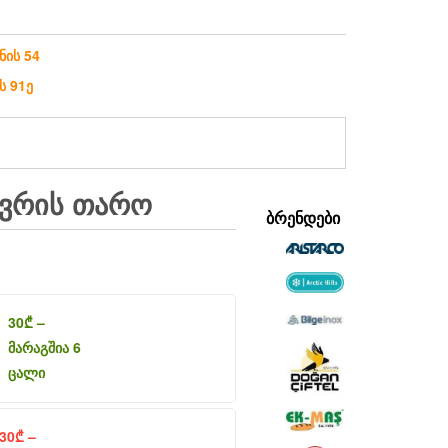
ნის 54
ს 91ე
ᲘᲕᲠᲘᲡ ᲗᲐᲠᲝ
ᲑᲠᲔᲜᲓᲔᲑᲘ
30
₾
–
მარაგშია 6
ცალი
30
₾
–