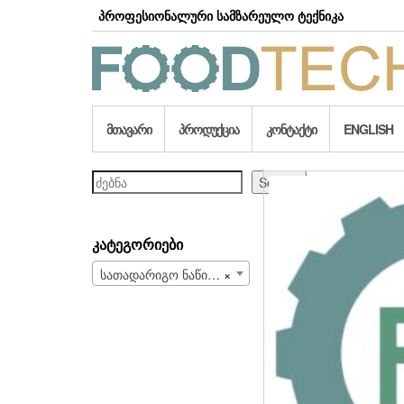
Skip
პროფესიონალური სამზარეულო ტექნიკა
to
the
content
ᲛᲗᲐᲕᲐᲠᲘ
ᲞᲠᲝᲓᲣᲥᲪᲘᲐ
ᲙᲝᲜᲢᲐᲥᲢᲘ
ENGLISH
ძებნა
Search
ᲙᲐᲢᲔᲒᲝᲠᲘᲔᲑᲘ
სათადარიგო ნაწილები და სახარჯი მასალები (708)
×