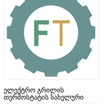
ᲔᲚᲔᲥᲢᲠᲝ ᲒᲠᲘᲚᲘᲡ
ᲗᲔᲠᲛᲝᲡᲢᲐᲢᲘᲡ ᲡᲐᲮᲔᲚᲣᲠᲘ