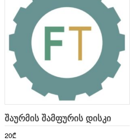
ᲨᲐᲣᲠᲛᲘᲡ ᲨᲐᲛᲤᲣᲠᲘᲡ ᲓᲘᲡᲙᲘ
20
₾