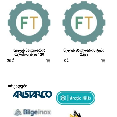
ᲬᲧᲚᲘᲡ ᲛᲐᲓᲣᲦᲐᲠᲘᲡ
ᲬᲧᲚᲘᲡ ᲛᲐᲓᲣᲦᲐᲠᲘᲡ ᲢᲔᲜᲘ
ᲗᲔᲠᲛᲝᲡᲢᲐᲢᲘ 120
2ᲙᲕᲢ
25
₾
40
₾
ᲑᲠᲔᲜᲓᲔᲑᲘ