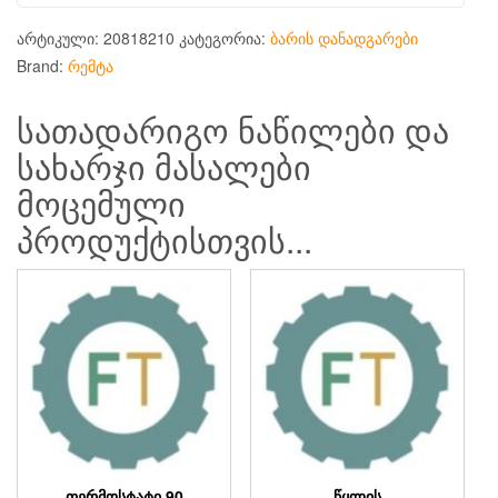
არტიკული:
20818210
კატეგორია:
ბარის დანადგარები
Brand:
რემტა
სათადარიგო ნაწილები და
სახარჯი მასალები
მოცემული
პროდუქტისთვის...
ᲗᲔᲠᲛᲝᲡᲢᲐᲢᲘ 90
ᲬᲧᲚᲘᲡ