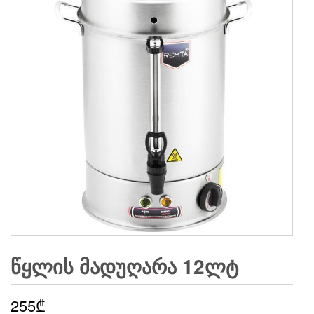
ᲬᲧᲚᲘᲡ ᲛᲐᲓᲣᲦᲐᲠᲐ 12ᲚᲢ
255
₾