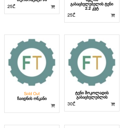
ᲒᲐᲡᲐᲪᲮᲔᲚᲔᲑᲔᲚᲘᲡ ᲢᲔᲜᲘ
25
₾
2.2 ᲙᲕᲢ
25
₾
ᲢᲔᲜᲘ ᲨᲝᲙᲝᲚᲐᲓᲘᲡ
Sold Out
ᲒᲐᲡᲐᲪᲮᲔᲚᲔᲑᲚᲘᲡ
ᲩᲐᲘᲓᲜᲘᲡ ᲝᲜᲙᲐᲜᲘ
30
₾