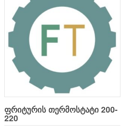
ᲤᲠᲘᲢᲣᲠᲘᲡ ᲗᲔᲠᲛᲝᲡᲢᲐᲢᲘ 200-
220