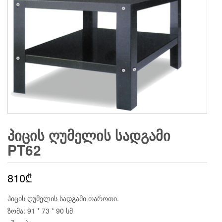
ᲞᲘᲪᲘᲡ ᲦᲣᲛᲔᲚᲘᲡ ᲡᲐᲓᲒᲐᲛᲘ
PT62
810
₾
პიცის ღუმელის სადგამი თაროთი.
ზომა: 91 * 73 * 90 სმ