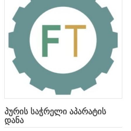
ᲞᲣᲠᲘᲡ ᲡᲐᲭᲠᲔᲚᲘ ᲐᲞᲐᲠᲐᲢᲘᲡ
ᲓᲐᲜᲐ