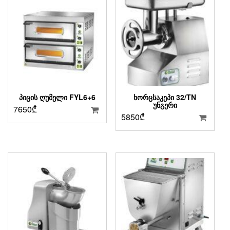
ᲞᲘᲪᲘᲡ ᲦᲣᲛᲔᲚᲘ FYL6+6
ᲮᲝᲠᲪᲡᲐᲙᲔᲞᲘ 32/TN
ᲣᲜᲒᲔᲠᲘ
7650
₾
5850
₾