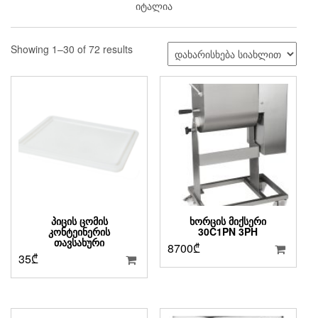
იტალია
Sorted
Showing 1–30 of 72 results
by
latest
ᲞᲘᲪᲘᲡ ᲪᲝᲛᲘᲡ
ᲮᲝᲠᲪᲘᲡ ᲛᲘᲥᲡᲔᲠᲘ
ᲙᲝᲜᲢᲔᲘᲜᲔᲠᲘᲡ
30C1PN 3PH
ᲗᲐᲕᲡᲐᲮᲣᲠᲘ
8700
₾
35
₾