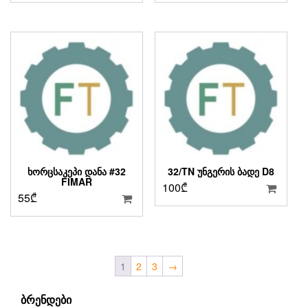
ᲮᲝᲠᲪᲡᲐᲙᲔᲞᲘ ᲓᲐᲜᲐ #32
32/TN ᲣᲜᲒᲔᲠᲘᲡ ᲑᲐᲓᲔ D8
FIMAR
100
₾
55
₾
1
2
3
→
ᲑᲠᲔᲜᲓᲔᲑᲘ