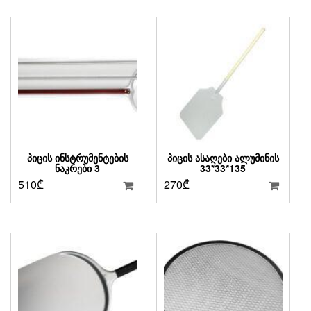
ᲞᲘᲪᲘᲡ ᲘᲜᲡᲢᲠᲣᲛᲔᲜᲢᲔᲑᲘᲡ
ᲞᲘᲪᲘᲡ ᲐᲡᲐᲦᲔᲑᲘ ᲐᲚᲣᲛᲘᲜᲘᲡ
ᲜᲐᲙᲠᲔᲑᲘ 3
33*33*135
510
₾
270
₾