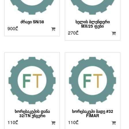
ᲫᲠᲐᲕᲘ SN/38
ᲮᲔᲚᲘᲡ ᲑᲚᲔᲜᲓᲔᲠᲘ
MX/25 ᲤᲔᲮᲘ
900
₾
270
₾
ᲮᲝᲠᲪᲡᲐᲙᲔᲞᲘᲡ ᲓᲐᲜᲐ
ᲮᲝᲠᲪᲡᲐᲙᲔᲞᲘ ᲑᲐᲓᲔ #32
32/TN ᲣᲜᲒᲔᲠᲘ
FIMAR
110
₾
110
₾