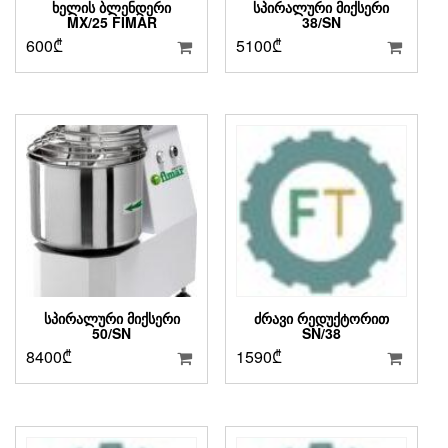
ᲮᲔᲚᲘᲡ ᲑᲚᲔᲜᲓᲔᲠᲘ
ᲡᲞᲘᲠᲐᲚᲣᲠᲘ ᲛᲘᲥᲡᲔᲠᲘ
MX/25 FIMAR
38/SN
600
₾
5100
₾
ᲡᲞᲘᲠᲐᲚᲣᲠᲘ ᲛᲘᲥᲡᲔᲠᲘ
ᲫᲠᲐᲕᲘ ᲠᲔᲓᲣᲥᲢᲝᲠᲘᲗ
50/SN
SN/38
8400
₾
1590
₾