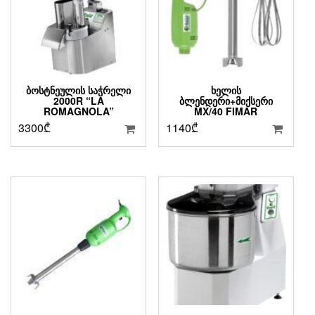
ᲑᲝᲡᲢᲜᲔᲣᲚᲘᲡ ᲡᲐᲭᲠᲔᲚᲘ
ᲮᲔᲚᲘᲡ
2000R “LA
ᲑᲚᲔᲜᲓᲔᲠᲘ+ᲛᲘᲥᲡᲔᲠᲘ
ROMAGNOLA”
MX/40 FIMAR
3300
₾
1140
₾