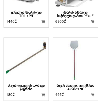
ᲧᲘᲜᲣᲚᲘᲡ ᲡᲐᲛᲢᲕᲠᲔᲕᲘ
ᲞᲐᲡᲢᲘᲡ ᲐᲞᲐᲠᲐᲢᲘ
TRL 1PH
ᲡᲐᲭᲠᲔᲚᲘ ᲓᲐᲜᲘᲗ PF40E
1440
₾
6900
₾
ᲞᲘᲪᲘᲡ ᲦᲣᲛᲔᲚᲘᲡ ᲝᲠᲛᲐᲒᲘ
ᲞᲘᲪᲘᲡ ᲐᲡᲐᲦᲔᲑᲘ ᲐᲚᲣᲛᲘᲜᲘᲡ
ᲯᲐᲒᲠᲘᲡᲘ
45*45*170
180
₾
495
₾