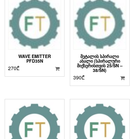
WAVE EMITTER
ᲛᲔᲢᲐᲚᲘᲡ ᲡᲞᲘᲠᲐᲚᲘ
PFD35N
ᲐᲮᲐᲚᲘ (ᲡᲞᲘᲠᲐᲚᲣᲠᲘ
ᲛᲘᲥᲡᲔᲠᲘᲡᲗᲕᲘᲡ 25/SN –
270
₾
38/SN)
390
₾