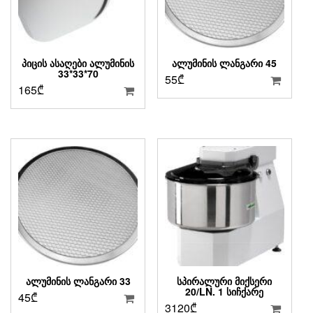
ᲞᲘᲪᲘᲡ ᲐᲡᲐᲦᲔᲑᲘ ᲐᲚᲣᲛᲘᲜᲘᲡ
ᲐᲚᲣᲛᲘᲜᲘᲡ ᲚᲐᲜᲒᲐᲠᲘ 45
33*33*70
55
₾
165
₾
ᲐᲚᲣᲛᲘᲜᲘᲡ ᲚᲐᲜᲒᲐᲠᲘ 33
ᲡᲞᲘᲠᲐᲚᲣᲠᲘ ᲛᲘᲥᲡᲔᲠᲘ
20/LN. 1 ᲡᲘᲩᲥᲐᲠᲔ
45
₾
3120
₾