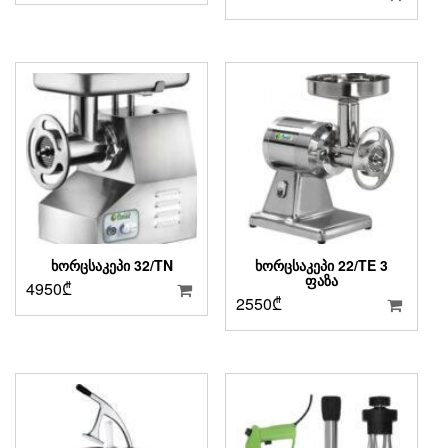
ᲮᲝᲠᲪᲡᲐᲙᲔᲞᲘ 32/TN
ᲮᲝᲠᲪᲡᲐᲙᲔᲞᲘ 22/TE 3
ᲤᲐᲖᲐ
4950
₾
2550
₾