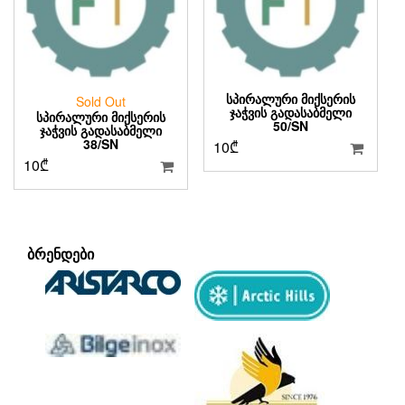
ᲡᲞᲘᲠᲐᲚᲣᲠᲘ ᲛᲘᲥᲡᲔᲠᲘᲡ
Sold Out
ᲯᲐᲭᲕᲘᲡ ᲒᲐᲓᲐᲡᲐᲑᲛᲔᲚᲘ
ᲡᲞᲘᲠᲐᲚᲣᲠᲘ ᲛᲘᲥᲡᲔᲠᲘᲡ
50/SN
ᲯᲐᲭᲕᲘᲡ ᲒᲐᲓᲐᲡᲐᲑᲛᲔᲚᲘ
38/SN
10
₾
10
₾
ᲑᲠᲔᲜᲓᲔᲑᲘ