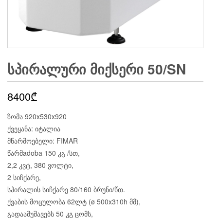
ᲡᲞᲘᲠᲐᲚᲣᲠᲘ ᲛᲘᲥᲡᲔᲠᲘ 50/SN
8400
₾
ზომა 920x530x920
ქვეყანა: იტალია
მწარმოებელი: FIMAR
წარმadoba 150 კგ /სთ,
2,2 კვტ, 380 ვოლტი,
2 სიჩქარე,
სპირალის სიჩქარე 80/160 ბრუნი/წთ.
ქვაბის მოცულობა 62ლტ (ø 500x310h მმ),
გადაამუშავებს 50 კგ ცომს,