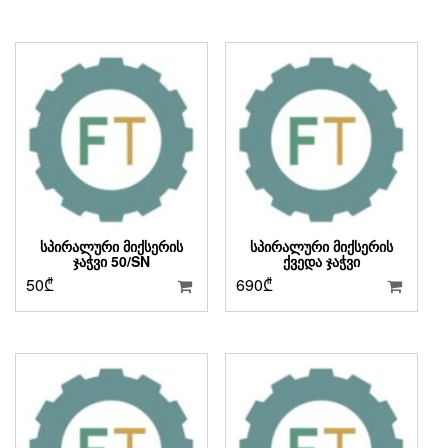
ᲡᲞᲘᲠᲐᲚᲣᲠᲘ ᲛᲘᲥᲡᲔᲠᲘᲡ
ᲡᲞᲘᲠᲐᲚᲣᲠᲘ ᲛᲘᲥᲡᲔᲠᲘᲡ
ᲯᲐᲭᲕᲘ 50/SN
ᲥᲕᲔᲓᲐ ᲯᲐᲭᲕᲘ
50
₾
690
₾