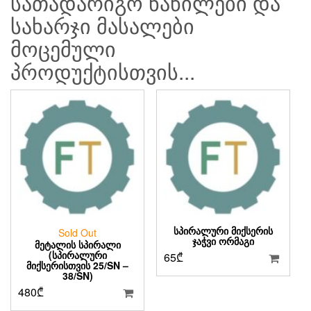
სათადარიგო ნაწილები და
სახარჯი მასალები
მოცემული
პროდუქტისთვის...
ᲡᲞᲘᲠᲐᲚᲣᲠᲘ ᲛᲘᲥᲡᲔᲠᲘᲡ
Sold Out
ᲯᲐᲭᲕᲘ ᲝᲠᲛᲐᲒᲘ
ᲛᲔᲢᲐᲚᲘᲡ ᲡᲞᲘᲠᲐᲚᲘ
(ᲡᲞᲘᲠᲐᲚᲣᲠᲘ
65
₾
ᲛᲘᲥᲡᲔᲠᲘᲡᲗᲕᲘᲡ 25/SN –
38/SN)
480
₾