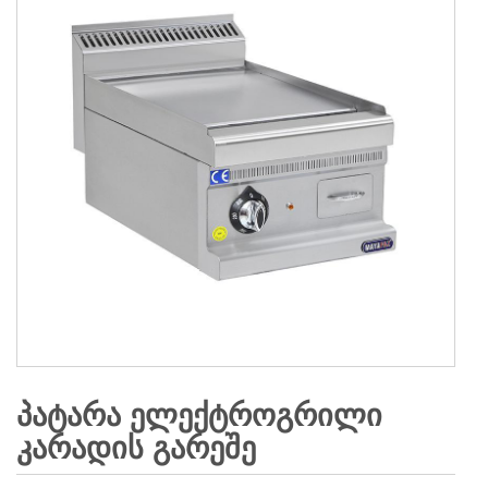
ᲞᲐᲢᲐᲠᲐ ᲔᲚᲔᲥᲢᲠᲝᲒᲠᲘᲚᲘ
ᲙᲐᲠᲐᲓᲘᲡ ᲒᲐᲠᲔᲨᲔ