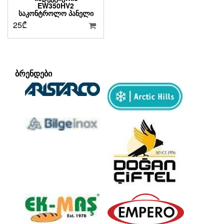
EW350HV2
ᲡᲐᲙᲝᲜᲢᲠᲝᲚᲝ ᲞᲐᲜᲔᲚᲘ
25
₾
ᲑᲠᲔᲜᲓᲔᲑᲘ