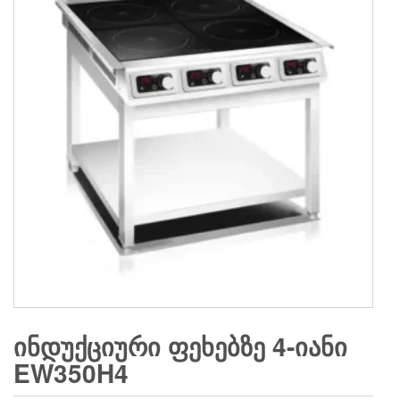
ᲘᲜᲓᲣᲥᲪᲘᲣᲠᲘ ᲤᲔᲮᲔᲑᲖᲔ 4-ᲘᲐᲜᲘ
EW350H4