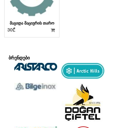
ᲛᲐᲒᲘᲓᲐ ᲛᲐᲪᲘᲕᲠᲘᲡ ᲗᲐᲠᲝ
30
₾
ᲑᲠᲔᲜᲓᲔᲑᲘ