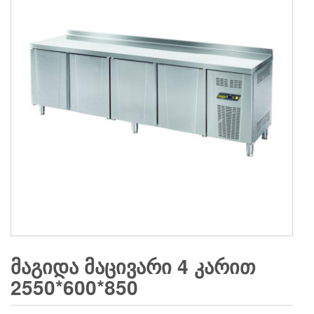
ᲛᲐᲒᲘᲓᲐ ᲛᲐᲪᲘᲕᲐᲠᲘ 4 ᲙᲐᲠᲘᲗ
2550*600*850