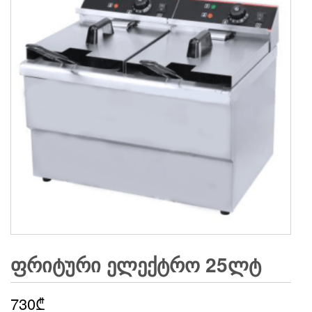
ᲤᲠᲘᲢᲣᲠᲘ ᲔᲚᲔᲥᲢᲠᲝ 25ᲚᲢ
730
₾