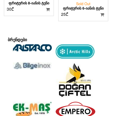
ᲤᲠᲘᲢᲣᲠᲘᲡ 8-ᲘᲐᲜᲘᲡ ᲢᲔᲜᲘ
Sold Out
ᲤᲠᲘᲢᲣᲠᲘᲡ 6-ᲘᲐᲜᲘᲡ ᲢᲔᲜᲘ
30
₾
25
₾
ᲑᲠᲔᲜᲓᲔᲑᲘ