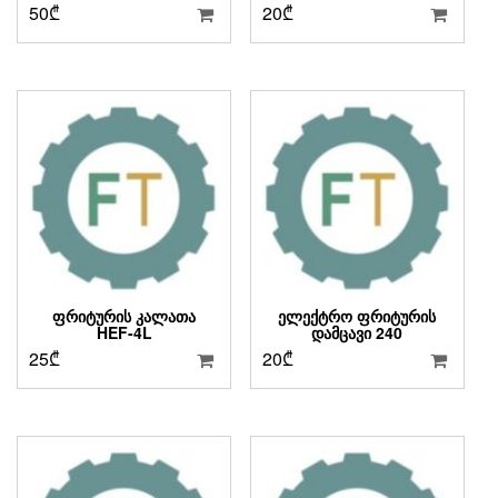
50
₾
20
₾
ᲤᲠᲘᲢᲣᲠᲘᲡ ᲙᲐᲚᲐᲗᲐ
ᲔᲚᲔᲥᲢᲠᲝ ᲤᲠᲘᲢᲣᲠᲘᲡ
HEF-4L
ᲓᲐᲛᲪᲐᲕᲘ 240
25
₾
20
₾