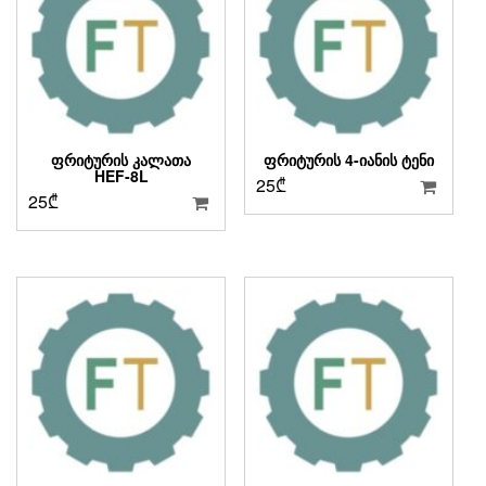
ᲤᲠᲘᲢᲣᲠᲘᲡ ᲙᲐᲚᲐᲗᲐ
ᲤᲠᲘᲢᲣᲠᲘᲡ 4-ᲘᲐᲜᲘᲡ ᲢᲔᲜᲘ
HEF-8L
25
₾
25
₾