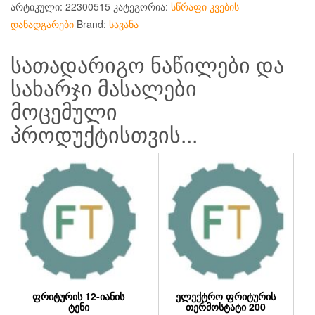
არტიკული:
22300515
კატეგორია:
სწრაფი კვების
დანადგარები
Brand:
სავანა
სათადარიგო ნაწილები და
სახარჯი მასალები
მოცემული
პროდუქტისთვის...
ᲤᲠᲘᲢᲣᲠᲘᲡ 12-ᲘᲐᲜᲘᲡ
ᲔᲚᲔᲥᲢᲠᲝ ᲤᲠᲘᲢᲣᲠᲘᲡ
ᲢᲔᲜᲘ
ᲗᲔᲠᲛᲝᲡᲢᲐᲢᲘ 200