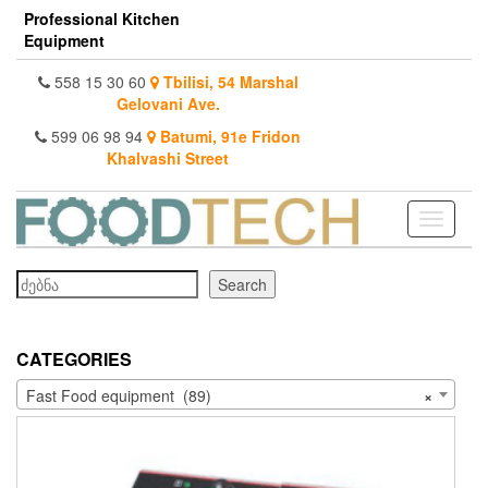
Skip
Professional Kitchen
to
Equipment
the
content
558 15 30 60
Tbilisi, 54 Marshal
Gelovani Ave.
599 06 98 94
Batumi, 91e Fridon
Khalvashi Street
Toggle
navigati
Search
Search
CATEGORIES
Fast Food equipment (89)
×