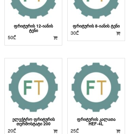
ᲤᲠᲘᲢᲣᲠᲘᲡ 12-ᲘᲐᲜᲘᲡ
ᲤᲠᲘᲢᲣᲠᲘᲡ 8-ᲘᲐᲜᲘᲡ ᲢᲔᲜᲘ
ᲢᲔᲜᲘ
30
₾
50
₾
ᲔᲚᲔᲥᲢᲠᲝ ᲤᲠᲘᲢᲣᲠᲘᲡ
ᲤᲠᲘᲢᲣᲠᲘᲡ ᲙᲐᲚᲐᲗᲐ
ᲗᲔᲠᲛᲝᲡᲢᲐᲢᲘ 200
HEF-4L
20
₾
25
₾