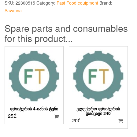
SKU:
22300515
Category:
Fast Food equipment
Brand:
Savanna
Spare parts and consumables
for this product...
ᲤᲠᲘᲢᲣᲠᲘᲡ 4-ᲘᲐᲜᲘᲡ ᲢᲔᲜᲘ
ᲔᲚᲔᲥᲢᲠᲝ ᲤᲠᲘᲢᲣᲠᲘᲡ
ᲓᲐᲛᲪᲐᲕᲘ 240
25
₾
20
₾