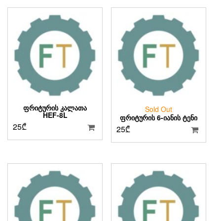
ᲤᲠᲘᲢᲣᲠᲘᲡ ᲙᲐᲚᲐᲗᲐ
Sold Out
HEF-8L
ᲤᲠᲘᲢᲣᲠᲘᲡ 6-ᲘᲐᲜᲘᲡ ᲢᲔᲜᲘ
25
₾
25
₾