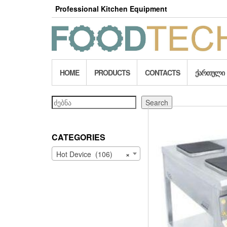
Skip
Professional Kitchen Equipment
to
the
content
HOME
PRODUCTS
CONTACTS
ᲥᲐᲠᲗᲣᲚᲘ
Search
Search
CATEGORIES
Hot Device (106)
×