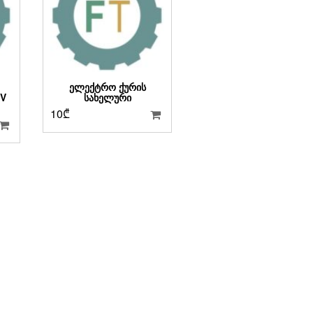
ᲔᲚᲔᲥᲢᲠᲝ ᲥᲣᲠᲘᲡ
0V
ᲡᲐᲮᲔᲚᲣᲠᲘ
10
₾