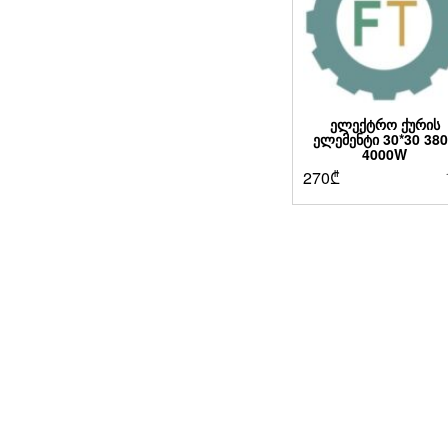
ᲔᲚᲔᲥᲢᲠᲝ ᲥᲣᲠᲘᲡ
ᲔᲚᲔᲛᲔᲜᲢᲘ 30*30 38
4000W
270
₾