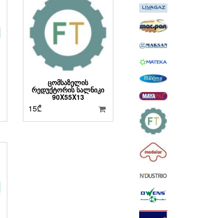
ᲪᲝᲛᲡᲐᲖᲔᲚᲘᲡ
ᲠᲔᲓᲣᲥᲢᲝᲠᲘᲡ ᲡᲐᲚᲜᲘᲙᲘ
90X55X13
15
₾