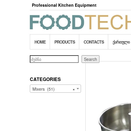
Skip
Professional Kitchen Equipment
to
the
content
HOME
PRODUCTS
CONTACTS
ᲥᲐᲠᲗᲣᲚᲘ
Search
Search
CATEGORIES
Mixers (51)
×