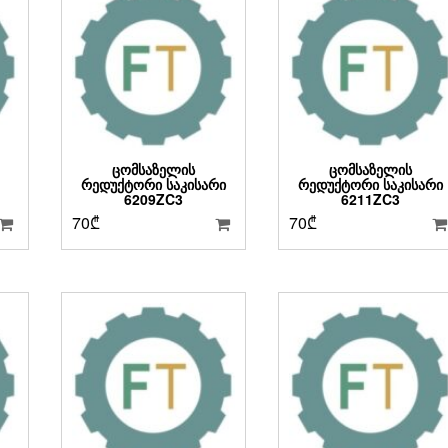
ᲪᲝᲛᲡᲐᲖᲔᲚᲘᲡ
ᲪᲝᲛᲡᲐᲖᲔᲚᲘᲡ
ᲠᲔᲓᲣᲥᲢᲝᲠᲘ ᲡᲐᲙᲘᲡᲐᲠᲘ
ᲠᲔᲓᲣᲥᲢᲝᲠᲘ ᲡᲐᲙᲘᲡᲐᲠᲘ
6209ZC3
6211ZC3
70
₾
70
₾