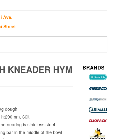
i Ave.
i Street
H KNEADER HYM
BRANDS
5kg dough
 h:290mm, 66lt
and nearing is stainless steel
ing bar in the middle of the bowl