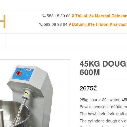
558 15 30 60
Tbilisi, 54 Marshal Gelovan
599 06 98 94
Batumi, 91e Fridon Khalvash
45KG DOUG
600M
2675
₾
25kg flour + 20lt water, 4
Bowl dimension : ø600mm
The bowl, fork, fork shaft 
The cylinderic dough divid