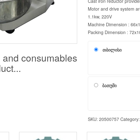
Cast iron reductor provide
Motor and drive system ar
1.1kw, 220V
Machine Dimension : 66
Packing Dimension : 72x
თბილისი
s and consumables
uct...
ბათუმი
SKU:
20500757
Category