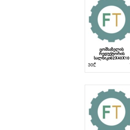
ᲪᲝᲛᲡᲐᲖᲔᲚᲘᲡ
ᲠᲔᲓᲣᲥᲢᲝᲠᲘᲡ
ᲡᲐᲚᲜᲘᲙᲘ62X40X10
30
₾