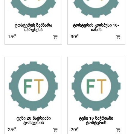
ᲢᲝᲡᲢᲔᲠᲘᲡ ᲖᲐᲛᲑᲐᲠᲐ
ᲢᲝᲡᲢᲔᲠᲘᲡ ᲙᲝᲠᲞᲣᲡᲘ 16-
ᲛᲐᲠᲪᲮᲔᲜᲐ
ᲘᲐᲜᲘᲡ
15
₾
90
₾
ᲢᲔᲜᲘ 20 ᲜᲐᲭᲠᲘᲐᲜᲘ
ᲢᲔᲜᲘ 16 ᲜᲐᲭᲠᲘᲐᲜᲘ
ᲢᲝᲡᲢᲔᲠᲘᲡ
ᲢᲝᲡᲢᲔᲠᲘᲡ
25
₾
20
₾