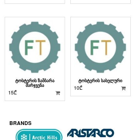
ᲢᲝᲡᲢᲔᲠᲘᲡ ᲖᲐᲛᲑᲐᲠᲐ
ᲢᲝᲡᲢᲔᲠᲘᲡ ᲡᲐᲮᲔᲚᲣᲠᲘ
ᲛᲐᲠᲯᲕᲔᲜᲐ
10
₾
15
₾
BRANDS