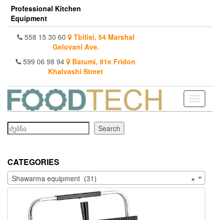
Skip
Professional Kitchen
to
Equipment
the
content
558 15 30 60
Tbilisi, 54 Marshal
Gelovani Ave.
599 06 98 94
Batumi, 91e Fridon
Khalvashi Street
Toggle
navigati
Search
Search
CATEGORIES
Shawarma equipment (31)
×