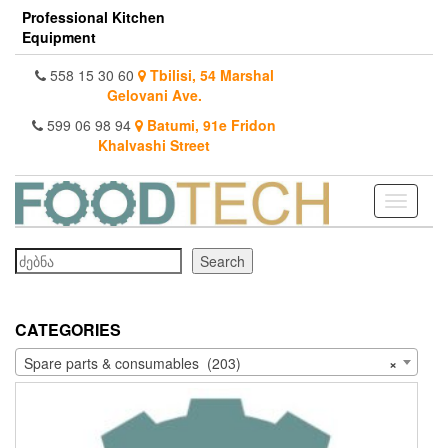
Skip
Professional Kitchen
to
Equipment
the
content
558 15 30 60
Tbilisi, 54 Marshal
Gelovani Ave.
599 06 98 94
Batumi, 91e Fridon
Khalvashi Street
Toggle
navigati
Search
Search
CATEGORIES
Spare parts & consumables (203)
×