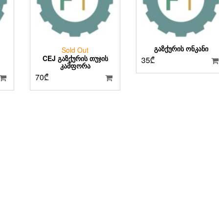
ᲒᲐᲖᲥᲣᲠᲘᲡ ᲝᲜᲙᲐᲜᲘ
Sold Out
CEJ ᲒᲐᲖᲥᲣᲠᲘᲡ ᲗᲣᲯᲘᲡ
35
₾
ᲙᲐᲛᲤᲝᲠᲐ
70
₾