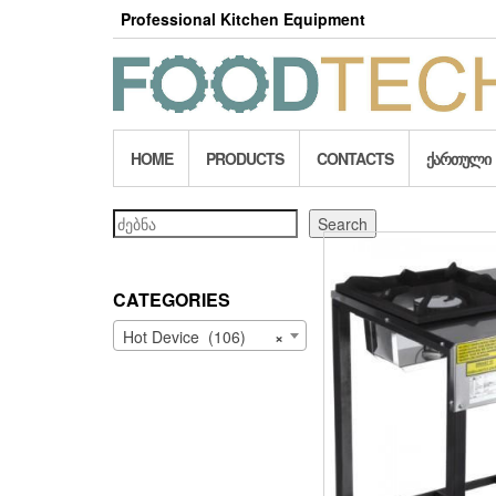
Skip
Professional Kitchen Equipment
to
the
content
HOME
PRODUCTS
CONTACTS
ᲥᲐᲠᲗᲣᲚᲘ
Search
Search
CATEGORIES
Hot Device (106)
×