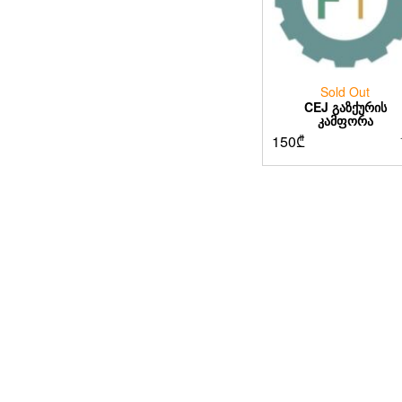
Sold Out
CEJ ᲒᲐᲖᲥᲣᲠᲘᲡ
ᲙᲐᲛᲤᲝᲠᲐ
150
₾