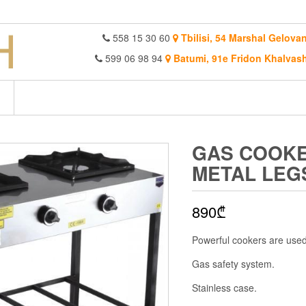
558 15 30 60
Tbilisi, 54 Marshal Gelovan
599 06 98 94
Batumi, 91e Fridon Khalvash
GAS COOKE
METAL LEG
890
₾
Powerful cookers are used
Gas safety system.
Stainless case.