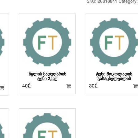
SKU:
20816841
Category
ᲬᲧᲚᲘᲡ ᲛᲐᲓᲣᲦᲐᲠᲘᲡ
ᲢᲔᲜᲘ ᲨᲝᲙᲝᲚᲐᲓᲘᲡ
ᲢᲔᲜᲘ 2ᲙᲕᲢ
ᲒᲐᲡᲐᲪᲮᲔᲚᲔᲑᲚᲘᲡ
40
₾
30
₾