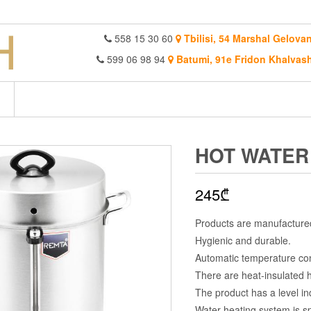
558 15 30 60
Tbilisi, 54 Marshal Gelovan
599 06 98 94
Batumi, 91e Fridon Khalvash
HOT WATER
245
₾
Products are manufactured
Hygienic and durable.
Automatic temperature cont
There are heat-insulated 
The product has a level ind
Water heating system is sp