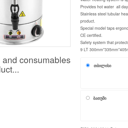
Provides hot water all day
Stainless steel tubular he
product.
Special model taps ergon
CE certified.
Safety system that protects
9 LT 300mm*335mm*405m
s and consumables
თბილისი
uct...
ბათუმი