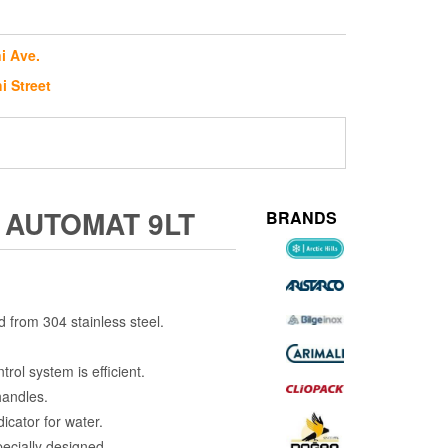
i Ave.
i Street
 AUTOMAT 9LT
BRANDS
 from 304 stainless steel.
rol system is efficient.
handles.
icator for water.
ecially designed.