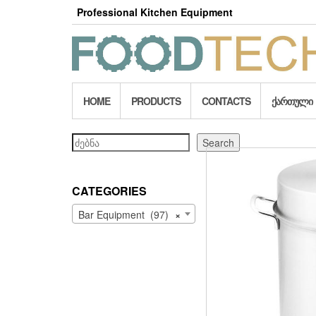
Skip
Professional Kitchen Equipment
to
the
content
HOME
PRODUCTS
CONTACTS
ᲥᲐᲠᲗᲣᲚᲘ
Search
Search
CATEGORIES
Bar Equipment (97)
×