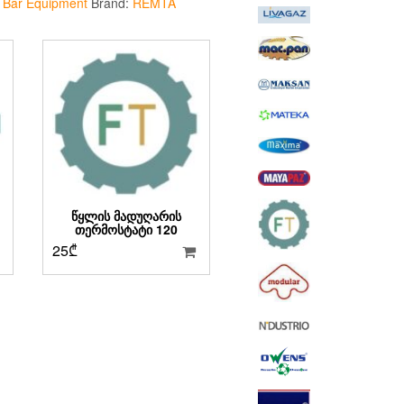
:
Bar Equipment
Brand:
REMTA
ᲬᲧᲚᲘᲡ ᲛᲐᲓᲣᲦᲐᲠᲘᲡ
ᲗᲔᲠᲛᲝᲡᲢᲐᲢᲘ 120
25
₾