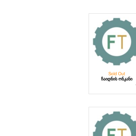
Sold Out
ᲩᲐᲘᲓᲜᲘᲡ ᲝᲜᲙᲐᲜᲘ