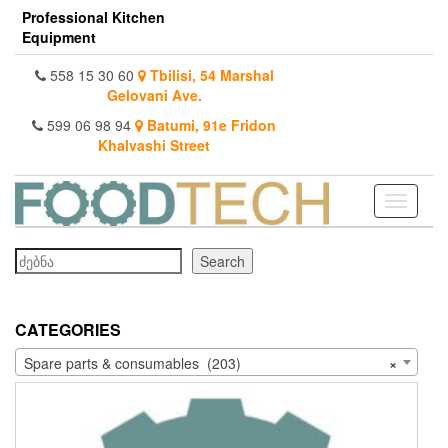
Skip
Professional Kitchen
to
Equipment
the
content
558 15 30 60
Tbilisi, 54 Marshal
Gelovani Ave.
599 06 98 94
Batumi, 91e Fridon
Khalvashi Street
Toggle
navigati
Search
Search
CATEGORIES
Spare parts & consumables (203)
×