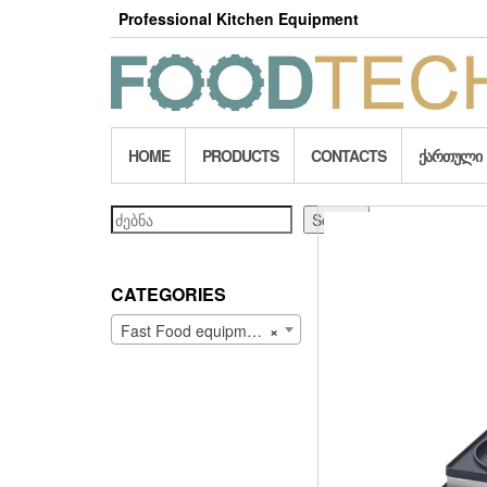
Skip
Professional Kitchen Equipment
to
the
content
HOME
PRODUCTS
CONTACTS
ᲥᲐᲠᲗᲣᲚᲘ
Search
Search
CATEGORIES
Fast Food equipment (89)
×