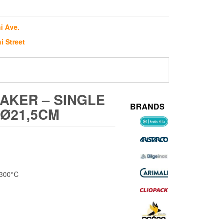
i Ave.
i Street
AKER – SINGLE
BRANDS
 Ø21,5CM
-300°C
m