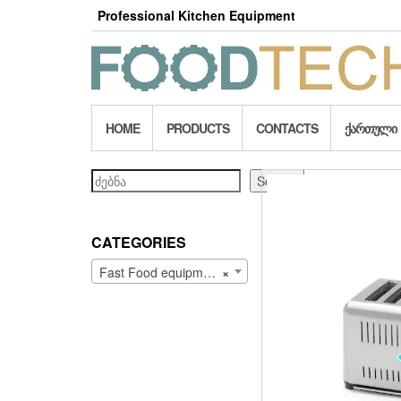
Skip
Professional Kitchen Equipment
to
the
content
HOME
PRODUCTS
CONTACTS
ᲥᲐᲠᲗᲣᲚᲘ
Search
Search
CATEGORIES
Fast Food equipment (89)
×