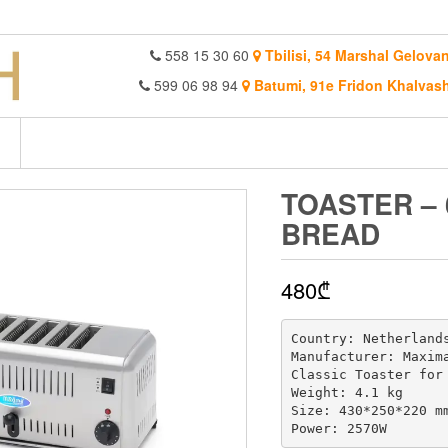
558 15 30 60
Tbilisi, 54 Marshal Gelovan
599 06 98 94
Batumi, 91e Fridon Khalvash
TOASTER – 
BREAD
480
₾
Country: Netherlands
Manufacturer: Maxima
Classic Toaster for 
Weight: 4.1 kg

Size: 430*250*220 mm
Power: 2570W