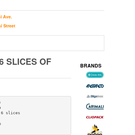
i Ave.
i Street
6 SLICES OF
BRANDS




6 slices


