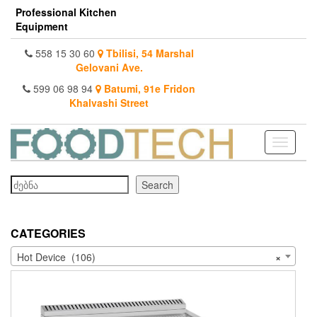
Skip
Professional Kitchen
to
Equipment
the
content
558 15 30 60
Tbilisi, 54 Marshal
Gelovani Ave.
599 06 98 94
Batumi, 91e Fridon
Khalvashi Street
Toggle
navigati
Search
Search
CATEGORIES
Hot Device (106)
×