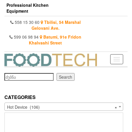
Skip
Professional Kitchen
to
Equipment
the
content
558 15 30 60
Tbilisi, 54 Marshal
Gelovani Ave.
599 06 98 94
Batumi, 91e Fridon
Khalvashi Street
Toggle
navigati
Search
Search
CATEGORIES
Hot Device (106)
×