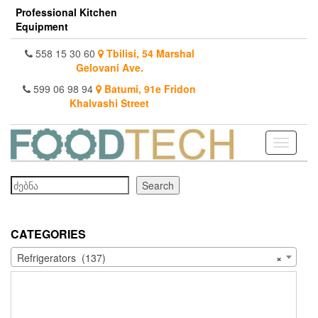
Skip
Professional Kitchen
to
Equipment
the
content
558 15 30 60
Tbilisi, 54 Marshal
Gelovani Ave.
599 06 98 94
Batumi, 91e Fridon
Khalvashi Street
Toggle
navigati
Search
Search
CATEGORIES
Refrigerators (137)
×