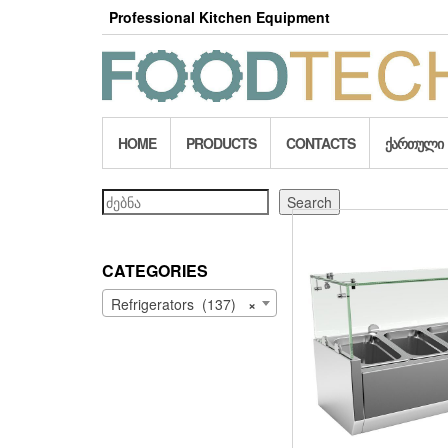
Skip
Professional Kitchen Equipment
to
the
content
HOME
PRODUCTS
CONTACTS
ᲥᲐᲠᲗᲣᲚᲘ
Search
Search
CATEGORIES
Refrigerators (137)
×