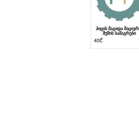
ᲞᲘᲪᲘᲡ ᲛᲐᲒᲘᲓᲐ ᲛᲐᲪᲘᲕᲠ
ᲨᲣᲨᲘᲡ ᲡᲐᲛᲐᲒᲠᲔᲑᲘ
40
₾