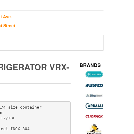
i Ave.
i Street
RIGERATOR VRX-
BRANDS
/4 size container

m

+2/+8C

eel INOX 304
