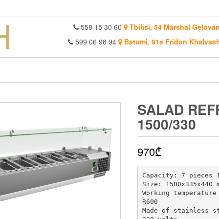
558 15 30 60
Tbilisi, 54 Marshal Gelovan
599 06 98 94
Batumi, 91e Fridon Khalvash
SALAD REF
1500/330
970
₾
Capacity: 7 pieces 1
Size: 1500x335x440 m
Working temperature 
R600

Made of stainless st