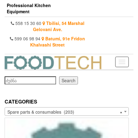
Skip
Professional Kitchen
to
Equipment
the
content
558 15 30 60
Tbilisi, 54 Marshal
Gelovani Ave.
599 06 98 94
Batumi, 91e Fridon
Khalvashi Street
Toggle
navigati
Search
Search
CATEGORIES
Spare parts & consumables (203)
×