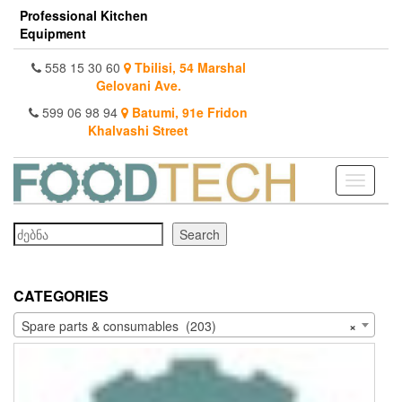
Skip
Professional Kitchen
to
Equipment
the
content
558 15 30 60
Tbilisi, 54 Marshal
Gelovani Ave.
599 06 98 94
Batumi, 91e Fridon
Khalvashi Street
Toggle
navigati
Search
Search
CATEGORIES
Spare parts & consumables (203)
×