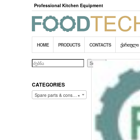
Skip
Professional Kitchen Equipment
to
the
content
HOME
PRODUCTS
CONTACTS
ᲥᲐᲠᲗᲣᲚᲘ
Search
Search
CATEGORIES
Spare parts & consumables (203)
×