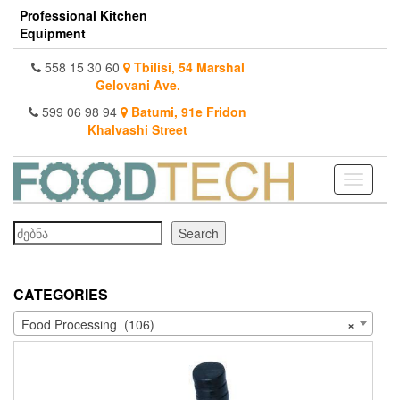
Skip
Professional Kitchen
to
Equipment
the
content
558 15 30 60
Tbilisi, 54 Marshal
Gelovani Ave.
599 06 98 94
Batumi, 91e Fridon
Khalvashi Street
Toggle
navigati
Search
Search
CATEGORIES
Food Processing (106)
×