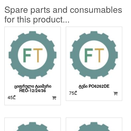
Spare parts and consumables
for this product...
ᲪᲘᲤᲠᲣᲚᲘ ᲢᲐᲘᲛᲔᲠᲘ
ᲢᲔᲜᲘ PO6262DE
HEO-12/24/36
75
₾
45
₾