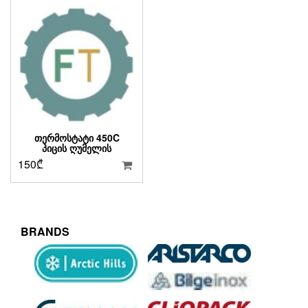
ᲗᲔᲠᲛᲝᲡᲢᲐᲢᲘ 450C
ᲞᲘᲪᲘᲡ ᲦᲣᲛᲔᲚᲘᲡ
150
₾
BRANDS