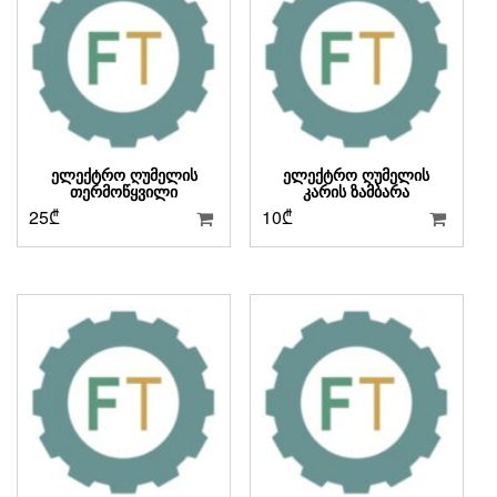
ᲔᲚᲔᲥᲢᲠᲝ ᲦᲣᲛᲔᲚᲘᲡ
ᲔᲚᲔᲥᲢᲠᲝ ᲦᲣᲛᲔᲚᲘᲡ
ᲗᲔᲠᲛᲝᲬᲧᲕᲘᲚᲘ
ᲙᲐᲠᲘᲡ ᲖᲐᲛᲑᲐᲠᲐ
25
₾
10
₾