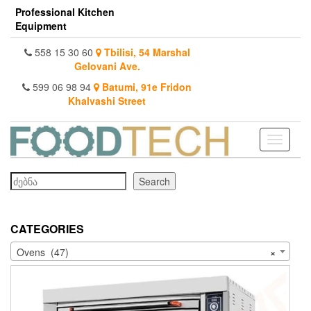
Skip
Professional Kitchen
to
Equipment
the
content
558 15 30 60
Tbilisi, 54 Marshal
Gelovani Ave.
599 06 98 94
Batumi, 91e Fridon
Khalvashi Street
Toggle
navigati
Search
Search
CATEGORIES
Ovens (47)
×