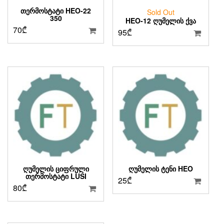
ᲗᲔᲠᲛᲝᲡᲢᲐᲢᲘ HEO-22
Sold Out
350
HEO-12 ᲦᲣᲛᲔᲚᲘᲡ ᲥᲕᲐ
70
₾
95
₾
ᲦᲣᲛᲔᲚᲘᲡ ᲪᲘᲤᲠᲣᲚᲘ
ᲦᲣᲛᲔᲚᲘᲡ ᲢᲔᲜᲘ HEO
ᲗᲔᲠᲛᲝᲡᲢᲐᲢᲘ LUSI
25
₾
80
₾