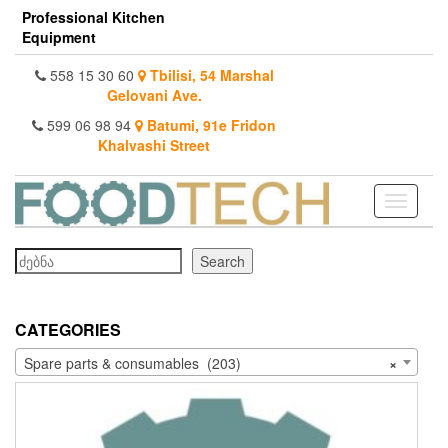
Skip
Professional Kitchen
to
Equipment
the
content
558 15 30 60
Tbilisi, 54 Marshal
Gelovani Ave.
599 06 98 94
Batumi, 91e Fridon
Khalvashi Street
Toggle
navigati
Search
Search
CATEGORIES
Spare parts & consumables (203)
×