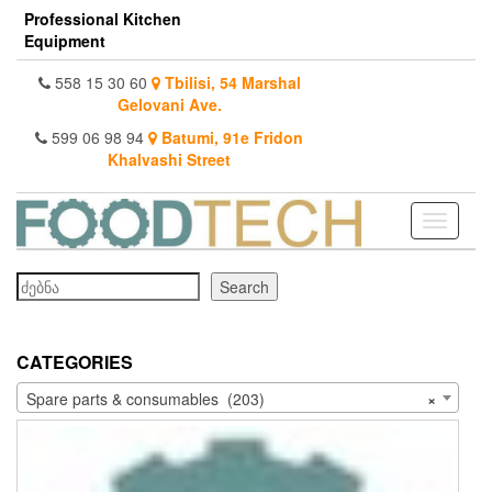
Skip
Professional Kitchen
to
Equipment
the
content
558 15 30 60
Tbilisi, 54 Marshal
Gelovani Ave.
599 06 98 94
Batumi, 91e Fridon
Khalvashi Street
Toggle
navigati
Search
Search
CATEGORIES
Spare parts & consumables (203)
×