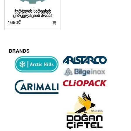
ᲭᲣᲠᲭᲚᲘᲡ ᲡᲐᲠᲔᲪᲮᲘᲡ
ᲪᲘᲠᲙᲣᲚᲐᲪᲘᲘᲡ ᲞᲝᲛᲞᲐ
1680
₾
BRANDS