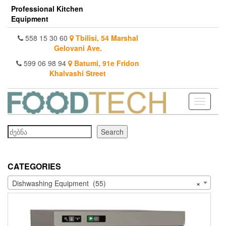
Skip
Professional Kitchen
to
Equipment
the
content
558 15 30 60
Tbilisi, 54 Marshal
Gelovani Ave.
599 06 98 94
Batumi, 91e Fridon
Khalvashi Street
Toggle
navigati
Search
Search
CATEGORIES
Dishwashing Equipment (55)
×