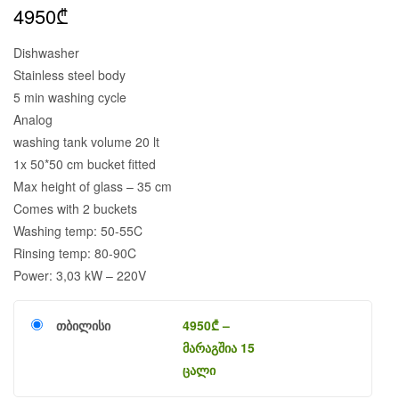
4950
₾
Dishwasher
Stainless steel body
5 min washing cycle
Analog
washing tank volume 20 lt
1x 50*50 cm bucket fitted
Max height of glass – 35 cm
Comes with 2 buckets
Washing temp: 50-55C
Rinsing temp: 80-90C
Power: 3,03 kW – 220V
თბილისი
4950
₾
–
მარაგშია 15
ცალი