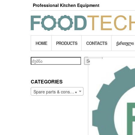
Skip
Professional Kitchen Equipment
to
the
content
HOME
PRODUCTS
CONTACTS
ᲥᲐᲠᲗᲣᲚᲘ
Search
Search
CATEGORIES
Spare parts & consumables (203)
×