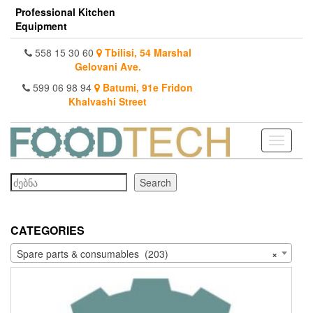
Skip
Professional Kitchen
to
Equipment
the
content
558 15 30 60
Tbilisi, 54 Marshal
Gelovani Ave.
599 06 98 94
Batumi, 91e Fridon
Khalvashi Street
Toggle
navigati
Search
Search
CATEGORIES
Spare parts & consumables (203)
×